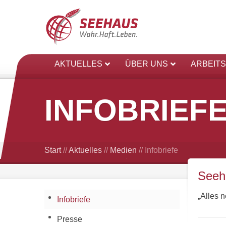
AKTUELLES
ÜBER UNS
ARBEIT
INFOBRIEF
Start
//
Aktuelles
//
Medien
//
Infobriefe
Seeha
„Alles 
Infobriefe
Presse