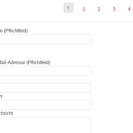
1
2
3
4
 (Pflichtfeld)
sse dieses Feld leer.
sse dieses Feld leer.
ail-Adresse (Pflichtfeld)
t
chricht