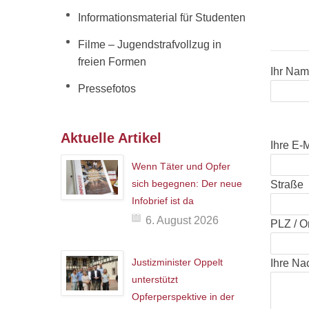
Informationsmaterial für Studenten
Filme – Jugendstrafvollzug in
freien Formen
Ihr Name
Pressefotos
Bitte la
Bitte la
Aktuelle Artikel
Ihre E-M
Wenn Täter und Opfer
sich begegnen: Der neue
Straße
Infobrief ist da
6. August 2026
PLZ / Or
Justizminister Oppelt
Ihre Na
unterstützt
Opferperspektive in der