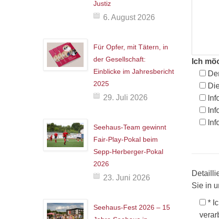
Justiz
6. August 2026
Für Opfer, mit Tätern, in
der Gesellschaft:
Ich mö
Einblicke im Jahresbericht
Den
2025
Di
29. Juli 2026
Inf
Inf
Inf
Seehaus-Team gewinnt
Fair-Play-Pokal beim
Sepp-Herberger-Pokal
2026
Detaill
23. Juni 2026
Sie in 
* I
Seehaus-Fest 2026 – 15
verar