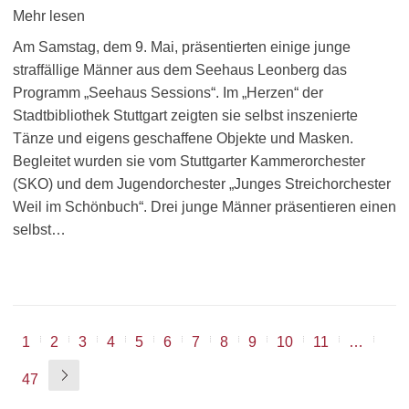
Mehr lesen
Am Samstag, dem 9. Mai, präsentierten einige junge
straffällige Männer aus dem Seehaus Leonberg das
Programm „Seehaus Sessions“. Im „Herzen“ der
Stadtbibliothek Stuttgart zeigten sie selbst inszenierte
Tänze und eigens geschaffene Objekte und Masken.
Begleitet wurden sie vom Stuttgarter Kammerorchester
(SKO) und dem Jugendorchester „Junges Streichorchester
Weil im Schönbuch“. Drei junge Männer präsentieren einen
selbst…
1
2
3
4
5
6
7
8
9
10
11
…
47