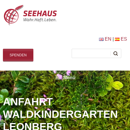
EN
|
ES
SPENDEN
Menü
ANFAHRT
WALDKINDERGARTEN
LEONBERG