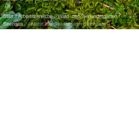
Start
//
Arbeitsbereiche
//
Wald- und Tierkindergarten
Seehaus
//
Anfahrt Waldkindergarten Leonberg