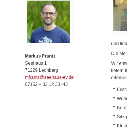
und fin
Die Mei
Markus Frantz
Seehaus 1
Wir ent
71229 Leonberg
liefern
mfrantz@seehaus-ev.de
erlerne
07152 – 33 12 33 -43
Esst
Wohn
Büro
Sitz
Klei