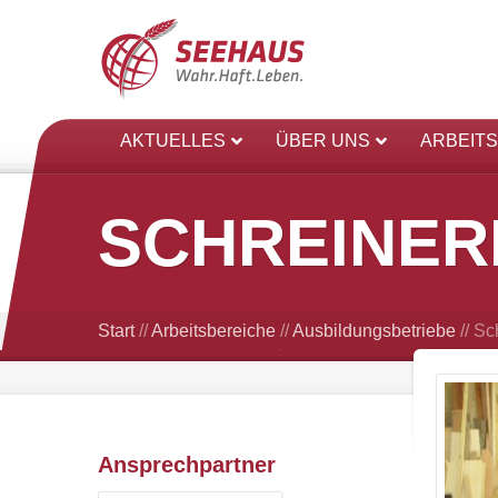
AKTUELLES
ÜBER UNS
ARBEIT
SCHREINER
Start
//
Arbeitsbereiche
//
Ausbildungsbetriebe
//
Sc
Ansprechpartner