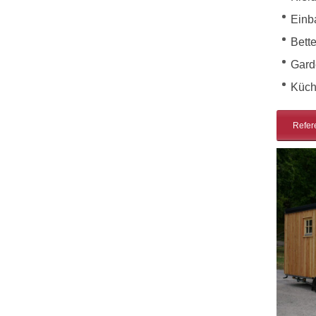
Einb
Bett
Gard
Küc
Refer