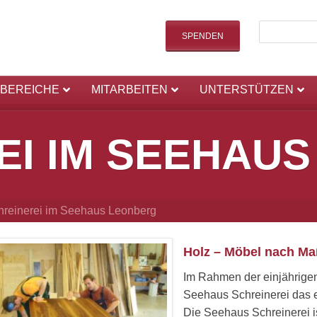
SPENDEN
SBEREICHE
MITARBEITEN
UNTERSTÜTZEN
EI IM SEEHAU
hreinerei im Seehaus Leonberg
Holz – Möbel nach Ma
Im Rahmen der einjährigen
Seehaus Schreinerei das e
Die Seehaus Schreinerei i