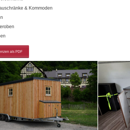
auschränke & Kommoden
en
eroben
hen
enzen als PDF