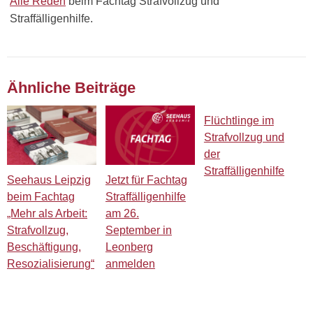
Alle Reden
beim Fachtag Strafvollzug und
Straffälligenhilfe.
Ähnliche Beiträge
Flüchtlinge im
Strafvollzug und
der
Straffälligenhilfe
Seehaus Leipzig
Jetzt für Fachtag
beim Fachtag
Straffälligenhilfe
„Mehr als Arbeit:
am 26.
Strafvollzug,
September in
Beschäftigung,
Leonberg
Resozialisierung“
anmelden