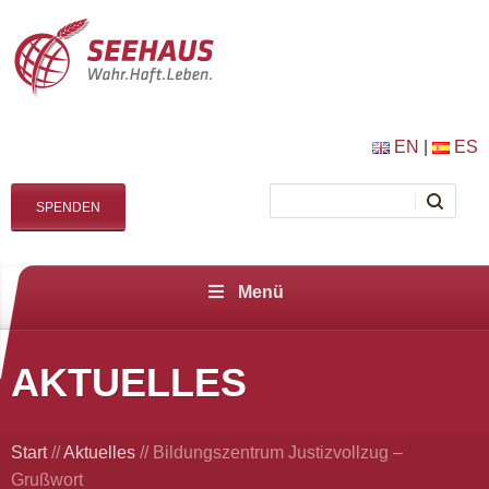
EN
|
ES
SPENDEN
Menü
AKTUELLES
Start
//
Aktuelles
//
Bildungszentrum Justizvollzug –
Grußwort