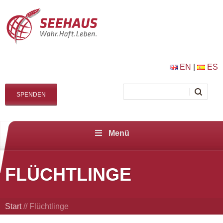
EN
|
ES
SPENDEN
Menü
FLÜCHTLINGE
Start
//
Flüchtlinge