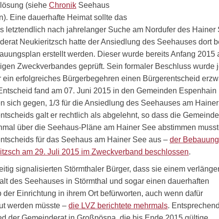
slösung (siehe
Chronik
Seehaus
). Eine dauerhafte Heimat sollte das
 letztendlich nach jahrelanger Suche am Nordufer des Hainer S
erat Neukieritzsch hatte der Ansiedlung des Seehauses dort b
auungsplan erstellt werden. Dieser wurde bereits Anfang 2015 
igen Zweckverbandes geprüft. Sein formaler Beschluss wurde jed
r ein erfolgreiches Bürgerbegehren einen Bürgerentscheid erzw
Entscheid fand am 07. Juni 2015 in den Gemeinden Espenhain u
n sich gegen, 1/3 für die Ansiedlung des Seehauses am Hainer
ntscheids galt er rechtlich als abgelehnt, so dass die Gemeinde
nmal über die Seehaus-Pläne am Hainer See abstimmen musste
ntscheids für das Seehaus am Hainer See aus –
der Bebauung
itzsch am 29. Juli 2015 im Zweckverband beschlossen
.
eitig signalisierten Störmthaler Bürger, dass sie einem verlänge
alt des Seehauses in Störmthal und sogar einen dauerhaften
b der Einrichtung in ihrem Ort befürworten, auch wenn dafür
ut werden müsste –
die LVZ berichtete mehrmals
. Entsprechen
ed der Gemeinderat in Großpösna, die bis Ende 2015 gültige