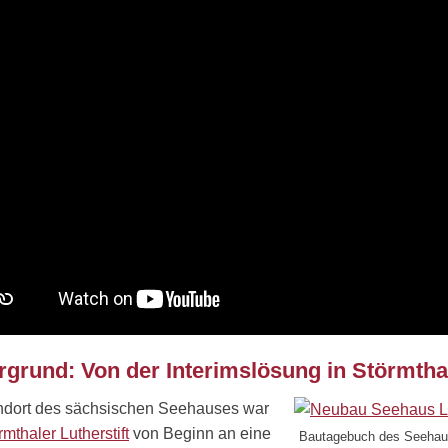
rgrund: Von der Interimslösung in Störmtha
ndort des sächsischen Seehauses war
rmthaler Lutherstift
von Beginn an eine
Bautagebuch des Seehause