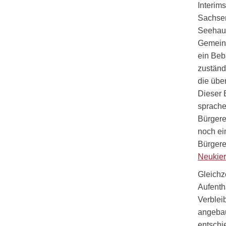
Interim
Sachsen
Seehaus
Gemeind
ein Beb
zuständ
die übe
Dieser 
sprache
Bürgere
noch ei
Bürgere
Neukier
Gleichz
Aufenth
Verblei
angeba
entschi