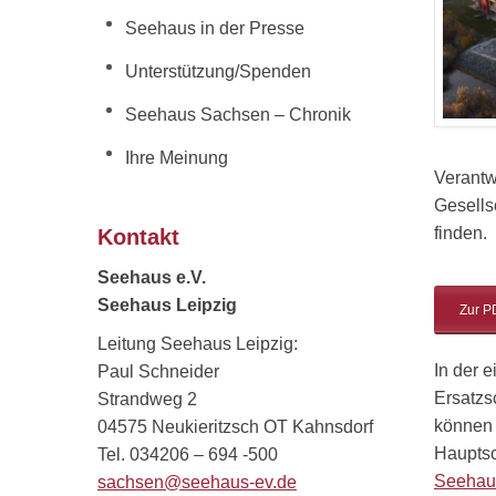
Seehaus in der Presse
Unterstützung/Spenden
Seehaus Sachsen – Chronik
Ihre Meinung
Verantw
Gesells
finden.
Kontakt
Seehaus e.V.
Seehaus Leipzig
Zur P
Leitung Seehaus Leipzig:
In der 
Paul Schneider
Ersatzs
Strandweg 2
können 
04575 Neukieritzsch OT Kahnsdorf
Hauptsc
Tel. 034206 – 694 -500
Seehaus
sachsen@seehaus-ev.de