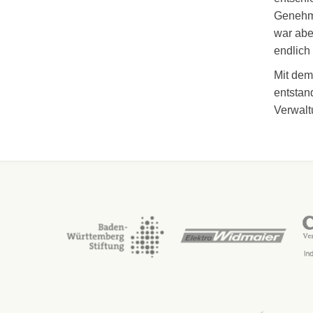
Genehmi
war abe
endlich
Mit dem
entstan
Verwalt