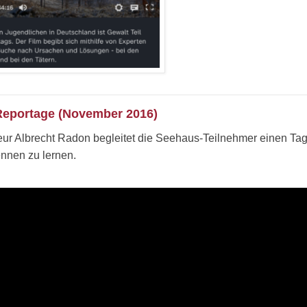
eportage (November 2016)
ur Albrecht Radon begleitet die Seehaus-Teilnehmer einen Tag 
ennen zu lernen.