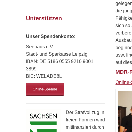
gelegen
die jun
Unterstützen
Fähigke
sich so
vorbere
Unser Spendenkonto:
Ausbauf
Seehaus e.V.
beginne
Stadt- und Sparkasse Leipzig
usw. fi
IBAN: DE 5186 0555 9210 9001
auf dies
3899
MDR-R
BIC: WELADE8L
Online-
Online-Spende
Der Strafvollzug in
freien Formen wird
mitfinanziert durch