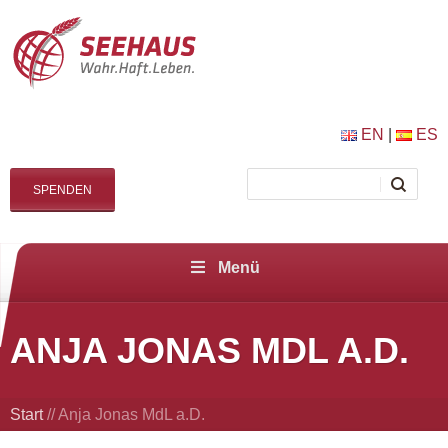
EN
|
ES
SPENDEN
Menü
ANJA JONAS MDL A.D.
Start
//
Anja Jonas MdL a.D.