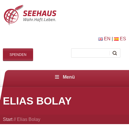
EN
|
ES
SPENDEN
Menü
ELIAS BOLAY
Start
//
Elias Bolay