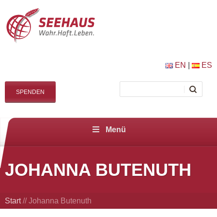
EN
|
ES
SPENDEN
Menü
JOHANNA BUTENUTH
Start
//
Johanna Butenuth