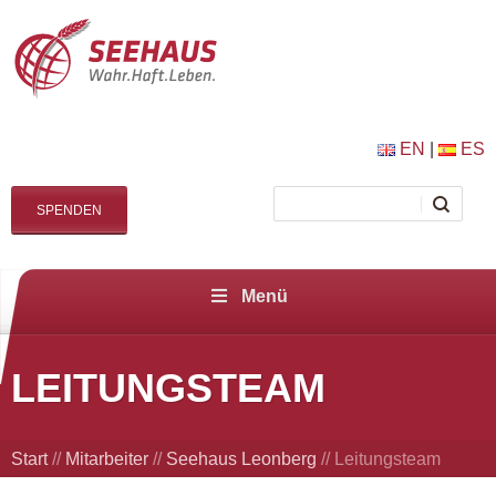
EN
|
ES
SPENDEN
Menü
LEITUNGSTEAM
Start
//
Mitarbeiter
//
Seehaus Leonberg
//
Leitungsteam