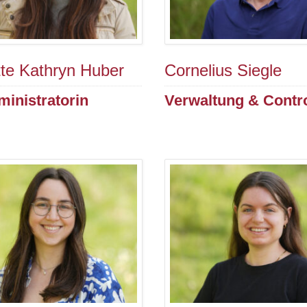
tte Kathryn Huber
Cornelius Siegle
ministratorin
Verwaltung & Contro