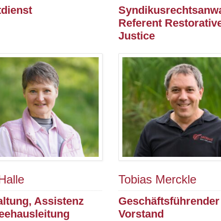
dienst
Syndikusrechtsanwa
Referent Restorativ
Justice
Halle
Tobias Merckle
ltung, Assistenz
Geschäftsführender
eehausleitung
Vorstand