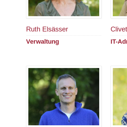
Ruth Elsässer
Clive
Verwaltung
IT-Ad