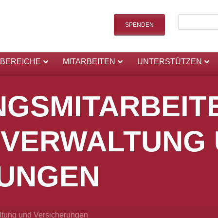
SPENDEN
SBEREICHE
MITARBEITEN
UNTERSTÜTZEN
GSMITARBEIT
NVERWALTUNG
RUNGEN
altung und Versicherungen