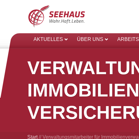
AKTUELLES
ÜBER UNS
ARBEIT
VERWALTUN
IMMOBILIE
VERSICHE
Start
//
Verwaltungsmitarbeiter für Immobilienverw