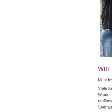
WIR
Mehr le
Viele K
Windeln
eröffne
Seehaus