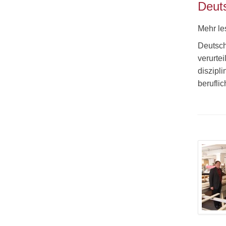
Deut
Mehr le
Deutsch
verurte
diszipl
berufli