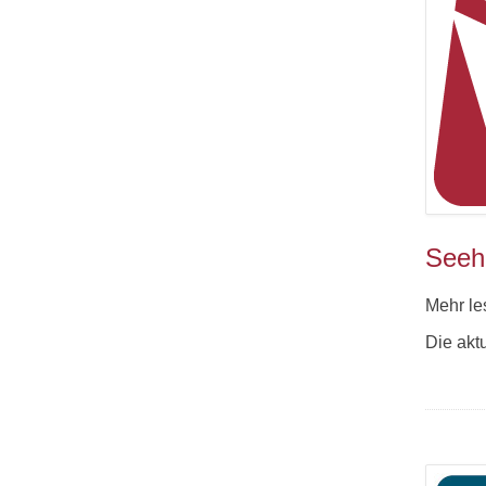
Seeha
Mehr le
Die akt