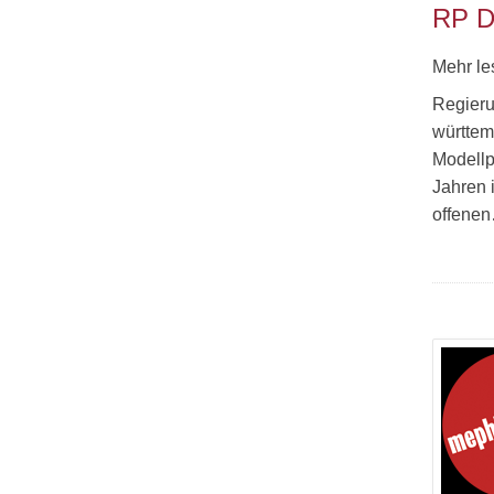
RP Dr
Mehr le
Regieru
württem
Modellp
Jahren 
offene