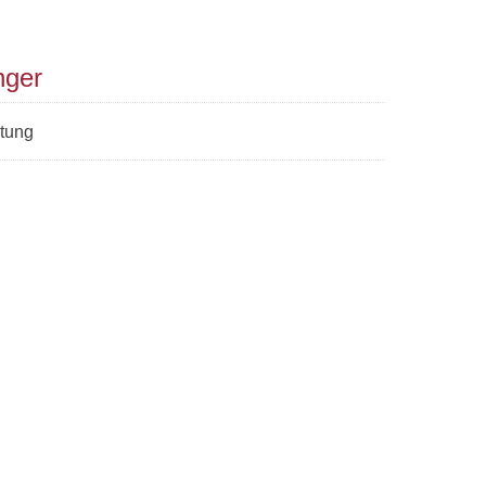
nger
tung