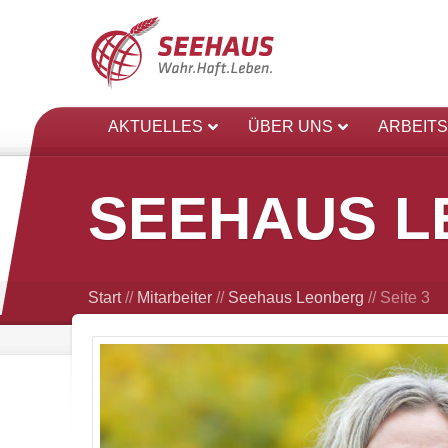
AKTUELLES
ÜBER UNS
ARBEIT
SEEHAUS 
Start
//
Mitarbeiter
//
Seehaus Leonberg
//
Seite 3