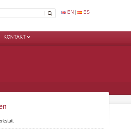
EN
|
ES
KONTAKT
en
rkstatt