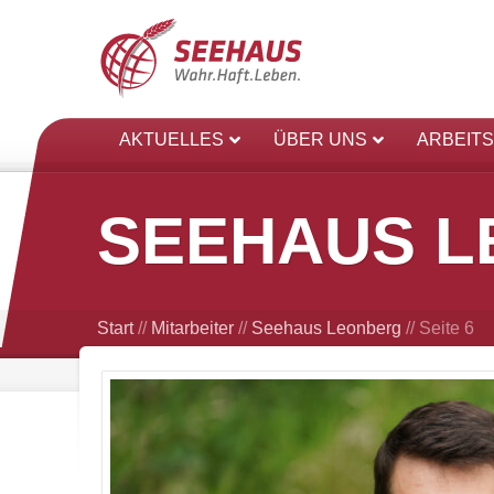
AKTUELLES
ÜBER UNS
ARBEIT
SEEHAUS 
Start
//
Mitarbeiter
//
Seehaus Leonberg
//
Seite 6