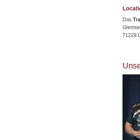
Locat
Das
Tr
Glemse
71229 
Unse