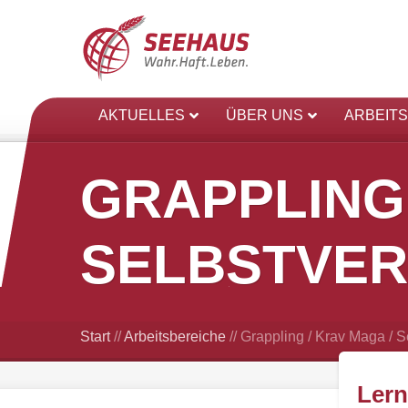
AKTUELLES
ÜBER UNS
ARBEIT
GRAPPLING 
SELBSTVER
Start
//
Arbeitsbereiche
//
Grappling / Krav Maga / S
Lern