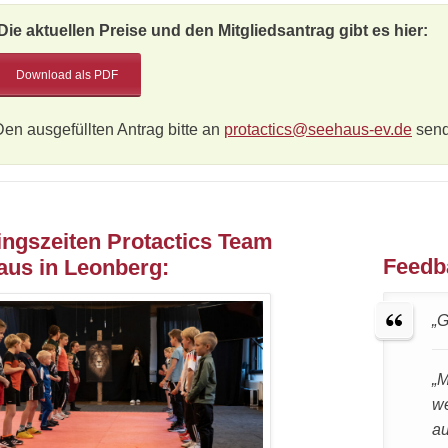
Die aktuellen Preise und den Mitgliedsantrag gibt es hier:
Download als PDF
Den ausgefüllten Antrag bitte an
protactics@seehaus-ev.de
send
ingszeiten Protactics Team
Feedb
aus in Leonberg:
„G
„M
we
au