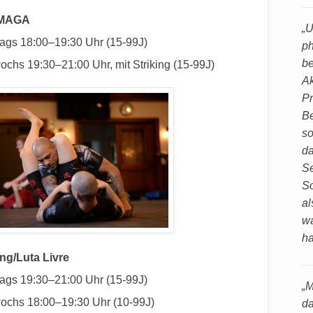
MAGA
„U
ags 18:00–19:30 Uhr (15-99J)
ph
be
ochs 19:30–21:00 Uhr, mit Striking (15-99J)
Ak
Pr
Be
so
da
Se
So
al
wa
ha
ng/Luta Livre
ags 19:30–21:00 Uhr (15-99J)
„M
wochs 18:00–19:30 Uhr (10-99J)
da