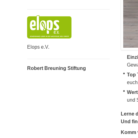
Elops e.V.
Einz
Gewal
Robert Breuning Stiftung
Top 
euch 
Wert
und 
Lerne d
Und fin
Komm vo