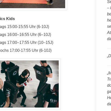
Se
– 
be
ics Kids
he
se
ags 15:00-15:55 Uhr (6-10J)
At
ags 16:00–16:55 Uhr (6–10J)
da
ags 17:00–17:55 Uhr (10–15J)
wochs 17:00-17:55 Uhr (6-10J)
„D
„M
Tr
do
ga
He
da