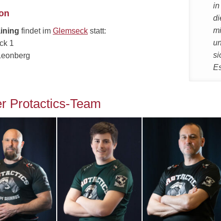
in
ion
d
mi
aining
findet im
Glemseck
statt:
un
ck 1
si
Leonberg
Es
r Protactics-Team