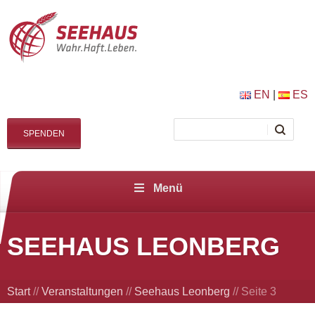
EN
|
ES
SPENDEN
Menü
SEEHAUS LEONBERG
Start
//
Veranstaltungen
//
Seehaus Leonberg
//
Seite 3