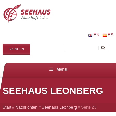
EN
|
ES
SPENDEN
Menü
SEEHAUS LEONBERG
Start
//
Nachrichten
//
Seehaus Leonberg
//
Seite 23