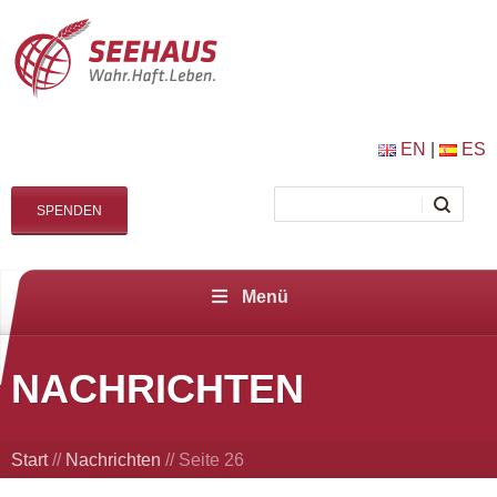
EN
|
ES
SPENDEN
Menü
NACHRICHTEN
Start
//
Nachrichten
//
Seite 26