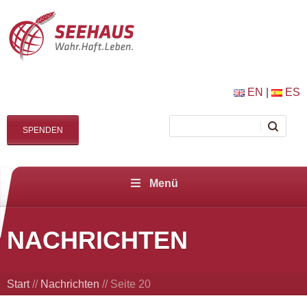
EN
|
ES
SPENDEN
Menü
NACHRICHTEN
Start
//
Nachrichten
//
Seite 20