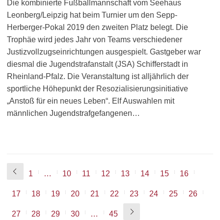
Die kombinierte Fußballmannschaft vom Seehaus
Leonberg/Leipzig hat beim Turnier um den Sepp-
Herberger-Pokal 2019 den zweiten Platz belegt. Die
Trophäe wird jedes Jahr von Teams verschiedener
Justizvollzugseinrichtungen ausgespielt. Gastgeber war
diesmal die Jugendstrafanstalt (JSA) Schifferstadt in
Rheinland-Pfalz. Die Veranstaltung ist alljährlich der
sportliche Höhepunkt der Resozialisierungsinitiative
„Anstoß für ein neues Leben“. Elf Auswahlen mit
männlichen Jugendstrafgefangenen…
1
…
10
11
12
13
14
15
16
17
18
19
20
21
22
23
24
25
26
27
28
29
30
…
45