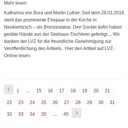
Mehr lesen
Katharina von Bora und Martin Luther: Seit dem 28.01.2018
steht das prominente Ehepaar in der Kirche in
Neukieritzsch – als Bronzestatue. Den Sockel dafür haben
geübte Hände aus der Seehaus-Tischlerei gefertigt… Wir
danken der LVZ für die freundliche Genehmigung zur
Veröffentlichung des Artikels. Hier den Artikel auf LVZ-
Online lesen.
1
…
15
16
17
18
19
20
21
22
23
24
25
26
27
28
29
30
31
32
33
34
35
…
45