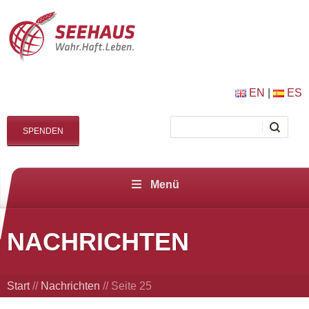
EN
|
ES
SPENDEN
Menü
NACHRICHTEN
Start
//
Nachrichten
//
Seite 25