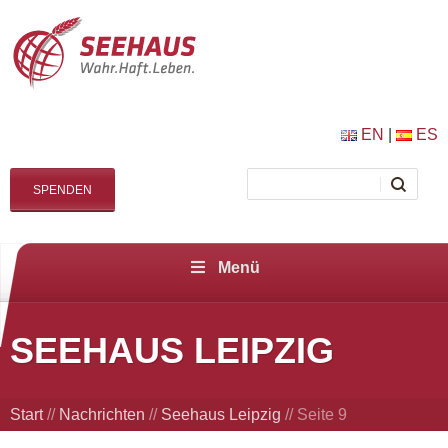
EN
|
ES
SPENDEN
Menü
SEEHAUS LEIPZIG
Start
//
Nachrichten
//
Seehaus Leipzig
//
Seite 9