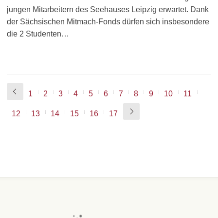
jungen Mitarbeitern des Seehauses Leipzig erwartet. Dank
der Sächsischen Mitmach-Fonds dürfen sich insbesondere
die 2 Studenten…
1
2
3
4
5
6
7
8
9
10
11
12
13
14
15
16
17