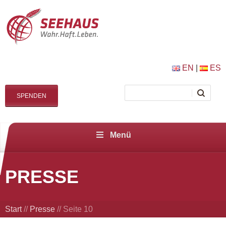
EN
|
ES
SPENDEN
Menü
PRESSE
Start
//
Presse
//
Seite 10