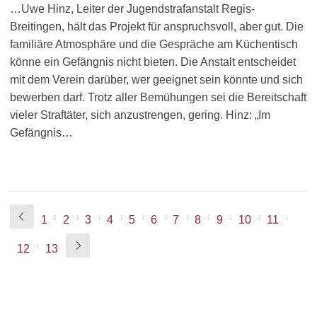
…Uwe Hinz, Leiter der Jugendstrafanstalt Regis-
Breitingen, hält das Projekt für anspruchsvoll, aber gut. Die
familiäre Atmosphäre und die Gespräche am Küchentisch
könne ein Gefängnis nicht bieten. Die Anstalt entscheidet
mit dem Verein darüber, wer geeignet sein könnte und sich
bewerben darf. Trotz aller Bemühungen sei die Bereitschaft
vieler Straftäter, sich anzustrengen, gering. Hinz: „Im
Gefängnis…
1
2
3
4
5
6
7
8
9
10
11
12
13