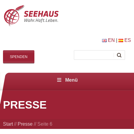
EN
|
ES
SPENDEN
Menü
PRESSE
Start
//
Presse
//
Seite 6