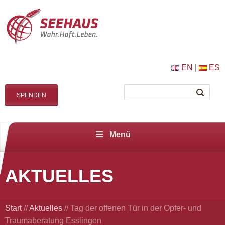
EN
|
ES
SPENDEN
Menü
AKTUELLES
Start
//
Aktuelles
//
Tag der offenen Tür in der Opfer- und
Traumaberatung Esslingen