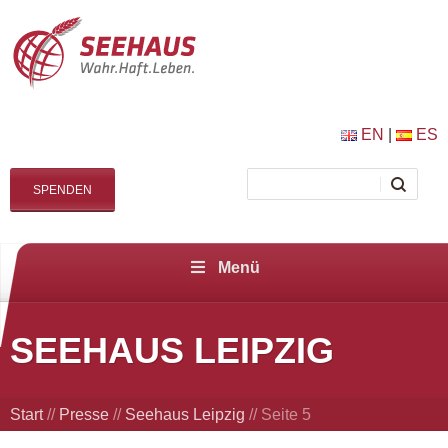
EN
|
ES
SPENDEN
Menü
SEEHAUS LEIPZIG
Start
//
Presse
//
Seehaus Leipzig
//
Seite 5