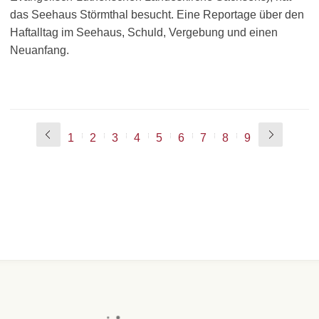
das Seehaus Störmthal besucht. Eine Reportage über den
Haftalltag im Seehaus, Schuld, Vergebung und einen
Neuanfang.
1
2
3
4
5
6
7
8
9