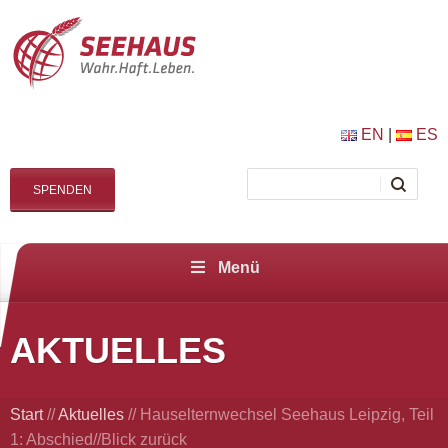
EN
|
ES
SPENDEN
Menü
AKTUELLES
Start
//
Aktuelles
//
Hauselternwechsel Seehaus Leipzig, Teil
1: Abschied//Blick zurück