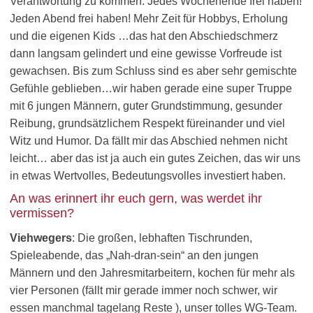
Verantwortung zu kommen. Jedes Wochenende frei haben!
Jeden Abend frei haben! Mehr Zeit für Hobbys, Erholung
und die eigenen Kids …das hat den Abschiedschmerz
dann langsam gelindert und eine gewisse Vorfreude ist
gewachsen. Bis zum Schluss sind es aber sehr gemischte
Gefühle geblieben…wir haben gerade eine super Truppe
mit 6 jungen Männern, guter Grundstimmung, gesunder
Reibung, grundsätzlichem Respekt füreinander und viel
Witz und Humor. Da fällt mir das Abschied nehmen nicht
leicht… aber das ist ja auch ein gutes Zeichen, das wir uns
in etwas Wertvolles, Bedeutungsvolles investiert haben.
An was erinnert ihr euch gern, was werdet ihr
vermissen?
Viehwegers
: Die großen, lebhaften Tischrunden,
Spieleabende, das „Nah-dran-sein“ an den jungen
Männern und den Jahresmitarbeitern, kochen für mehr als
vier Personen (fällt mir gerade immer noch schwer, wir
essen manchmal tagelang Reste ), unser tolles WG-Team.