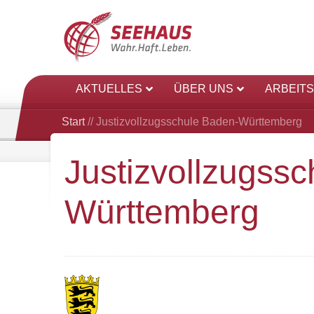
AKTUELLES
ÜBER UNS
ARBEIT
Start
//
Justizvollzugsschule Baden-Württemberg
Justizvollzugss
Württemberg