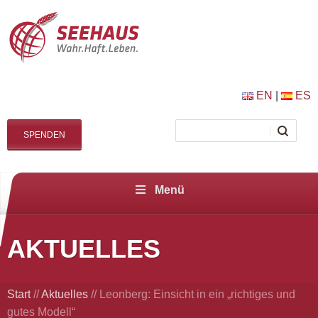
EN
|
ES
SPENDEN
Menü
AKTUELLES
Start
//
Aktuelles
//
Leonberg: Einsicht in ein „richtiges und
gutes Modell“