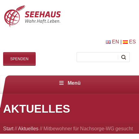
EN
|
ES
SPENDEN
Menü
AKTUELLES
Start
//
Aktuelles
//
Mitbewohner für Nachsorge-WG gesucht