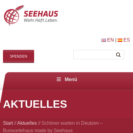
EN
|
ES
SPENDEN
Menü
AKTUELLES
Start
//
Aktuelles
//
Schöner warten in Deutzen –
Buswartehaus made by Seehaus