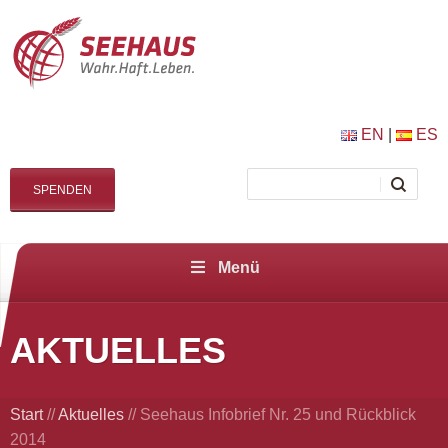
EN
|
ES
SPENDEN
Menü
AKTUELLES
Start
//
Aktuelles
//
Seehaus Infobrief Nr. 25 und Rückblick
2014