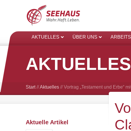
AKTUELLES
ÜBER UNS
ARBEIT
AKTUELLES
Start
//
Aktuelles
//
Vortrag „Testament und Erbe“ m
Vo
Cl
Aktuelle Artikel