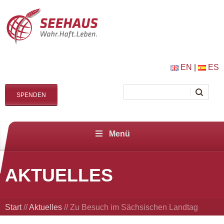
EN
|
ES
SPENDEN
Menü
AKTUELLES
Start
//
Aktuelles
//
Zu Besuch im Sächsischen Landtag