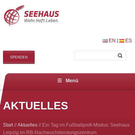
EN
|
ES
SPENDEN
Menü
AKTUELLES
Start
//
Aktuelles
//
Ein Tag im Fußballprofi-Modus: Seehaus
Leipzig im RB-Nachwuchsleistungszentrum