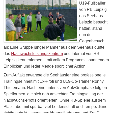
U19-Fußballer
von RB Leipzig
das Seehaus
Leipzig besucht
hatten, stand
nun der
Gegenbesuch
an: Eine Gruppe junger Männer aus dem Seehaus durfte
das
Nachwuchsleistungszentrum
und Internat von RB
Leipzig kennenlernen – mit vollem Programm, spannenden
Einblicken und jeder Menge sportlicher Action.
Zum Auftakt erwartete die Seehäusler eine professionelle
Trainingseinheit mit Ex-Profi und U19-Co-Trainer Ronny
Thielemann. Nach einer intensiven Aufwärmphase folgten
Spielformen, die sich nah am echten Trainingsalltag der
Nachwuchs-Profis orientierten. Ohne RB-Spieler auf dem
Platz, aber mit spürbar viel Leidenschaft und Tempo. „Eine
richtig gute Mischung aus Herausforderung und Spaß –