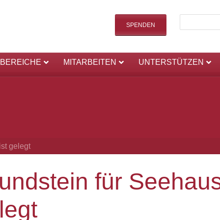
SPENDEN
SBEREICHE
MITARBEITEN
UNTERSTÜTZEN
st gelegt
undstein für Seehaus 
legt