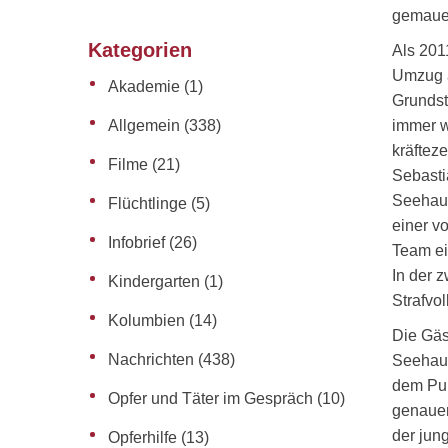
gemauer
Kategorien
Als 201
Umzug a
Akademie
(1)
Grundst
immer w
Allgemein
(338)
kräftez
Filme
(21)
Sebasti
Seehaus
Flüchtlinge
(5)
einer v
Infobrief
(26)
Team ei
In der 
Kindergarten
(1)
Strafvol
Kolumbien
(14)
Die Gäs
Nachrichten
(438)
Seehaus
dem Pub
Opfer und Täter im Gespräch
(10)
genauer
der jun
Opferhilfe
(13)