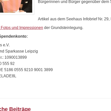
Bürgerinnen und Bürger gegenüber dem S
Artikel aus dem Seehaus Infobrief Nr. 2
 Fotos und Impressionen
der Grundsteinlegung.
Spendenkonto:
 e.V.
und Sparkasse Leipzig
r.: 1090013899
60 555 92
DE 5186 0555 9210 9001 3899
WELADE8L
che Beiträge