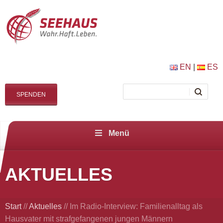
EN
|
ES
SPENDEN
Menü
AKTUELLES
Start
//
Aktuelles
//
Im Radio-Interview: Familienalltag als
Hausvater mit strafgefangenen jungen Männern