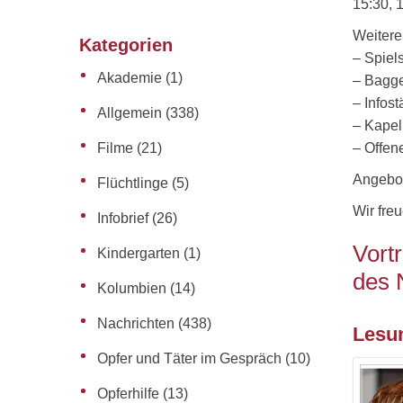
15:30, 
Weitere
Kategorien
– Spiels
Akademie
(1)
– Bagge
– Infos
Allgemein
(338)
– Kapel
Filme
(21)
– Offen
Angebot
Flüchtlinge
(5)
Wir fre
Infobrief
(26)
Vort
Kindergarten
(1)
des 
Kolumbien
(14)
Nachrichten
(438)
Lesun
Opfer und Täter im Gespräch
(10)
Opferhilfe
(13)