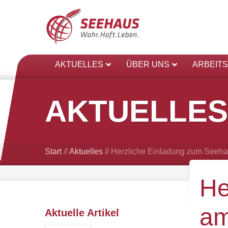
AKTUELLES
ÜBER UNS
ARBEIT
AKTUELLES
Start
//
Aktuelles
//
Herzliche Einladung zum Seeha
He
am
Aktuelle Artikel