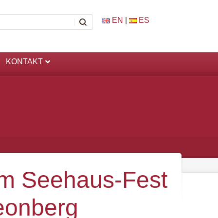
EN
|
ES
KONTAKT
um Seehaus-Fest
eonberg