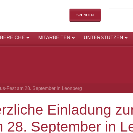
SPENDEN
SBEREICHE
MITARBEITEN
UNTERSTÜTZEN
us-Fest am 28. September in Leonberg
rzliche Einladung z
 28. September in L