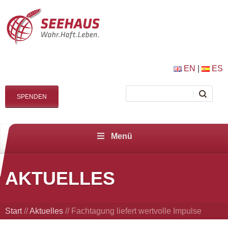
EN
|
ES
SPENDEN
Menü
AKTUELLES
Start
//
Aktuelles
//
Fachtagung liefert wertvolle Impulse