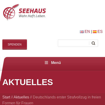
EN
|
ES
SPENDEN
Menü
AKTUELLES
Start
//
Aktuelles
//
Deutschlands erster Strafvollzug in freien
Formen für Frauen