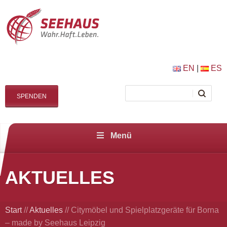
EN
|
ES
SPENDEN
Menü
AKTUELLES
Start
//
Aktuelles
//
Citymöbel und Spielplatzgeräte für Borna
– made by Seehaus Leipzig