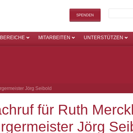
SPENDEN
SBEREICHE
MITARBEITEN
UNTERSTÜTZEN
rgermeister Jörg Seibold
chruf für Ruth Merck
rgermeister Jörg Sei