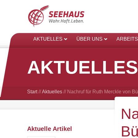
AKTUELLES
ÜBER UNS
ARBEIT
AKTUELLES
Start
//
Aktuelles
//
Nachruf für Ruth Merckle von Bü
Na
Bü
Aktuelle Artikel