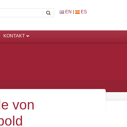
EN
|
ES
KONTAKT
le von
bold