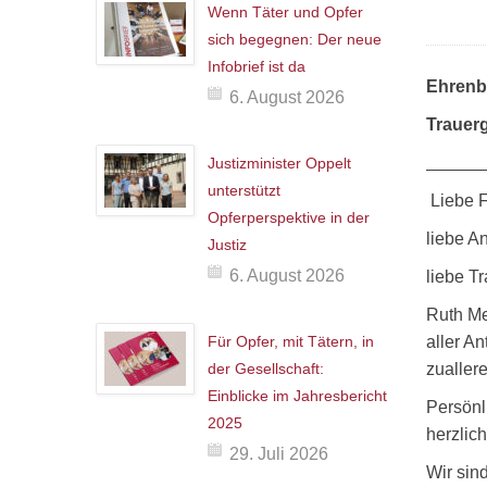
Wenn Täter und Opfer
sich begegnen: Der neue
Infobrief ist da
Ehrenb
6. August 2026
Trauerg
Justizminister Oppelt
unterstützt
Liebe F
Opferperspektive in der
liebe A
Justiz
6. August 2026
liebe T
Ruth Me
Für Opfer, mit Tätern, in
aller A
der Gesellschaft:
zualler
Einblicke im Jahresbericht
Persönl
2025
herzlic
29. Juli 2026
Wir sin