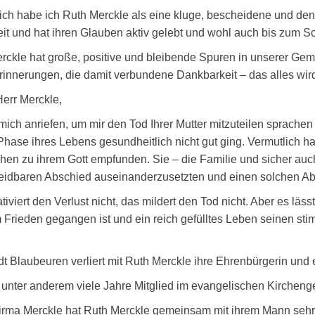
ich habe ich Ruth Merckle als eine kluge, bescheidene und de
reit und hat ihren Glauben aktiv gelebt und wohl auch bis zum S
rckle hat große, positive und bleibende Spuren in unserer Gem
rinnerungen, die damit verbundene Dankbarkeit – das alles wir
Herr Merckle,
 mich anriefen, um mir den Tod Ihrer Mutter mitzuteilen sprache
 Phase ihres Lebens gesundheitlich nicht gut ging. Vermutlich ha
en zu ihrem Gott empfunden. Sie – die Familie und sicher auch
idbaren Abschied auseinanderzusetzten und einen solchen A
ativiert den Verlust nicht, das mildert den Tod nicht. Aber es l
 Frieden gegangen ist und ein reich gefülltes Leben seinen st
dt Blaubeuren verliert mit Ruth Merckle ihre Ehrenbürgerin un
 unter anderem viele Jahre Mitglied im evangelischen Kircheng
Firma Merckle hat Ruth Merckle gemeinsam mit ihrem Mann sehr