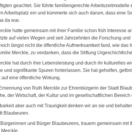
igten geachtet. Sie führte familiengerechte Arbeitszeitmodelle ei
m Arbeitsplatz ein und kümmerte sich auch darum, dass eine See
ma da war.
rckle hatte gemeinsam mit ihrer Familie schon früh Interesse 
ützte auf vielen Wegen und seit Jahrzehnten die Forschung und 
och längst nicht die öffentliche Aufmerksamkeit fand, wie das he
amilie Merckle, zu verdanken, dass die Stiftung Urgeschichtli
rckle hat durch ihre Lebensleistung und durch ihr kulturelles 
e und signifikante Spuren hinterlassen. Sie hat geholfen, gefördert
 auf eine öffentliche Wirkung.
 Ernennung von Ruth Merckle zur Ehrenbürgerin der Stadt Blau
he, der Wirtschaft, der Kultur und im gesellschaftlichen Bereich
barkeit aber auch mit Traurigkeit denken wir an sie und behalten
dt Blaubeuren.
e Bürgerinnen und Bürger Blaubeurens, trauern gemeinsam mit
 Merckle.