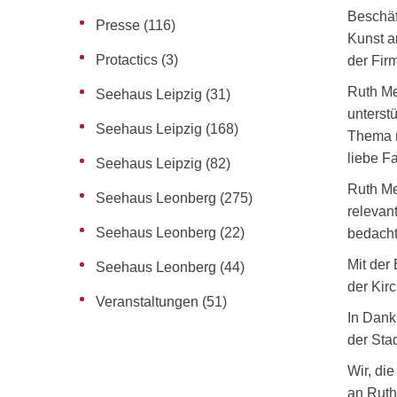
Beschäft
Presse
(116)
Kunst a
Protactics
(3)
der Fir
Ruth Me
Seehaus Leipzig
(31)
unterst
Seehaus Leipzig
(168)
Thema n
liebe F
Seehaus Leipzig
(82)
Ruth Me
Seehaus Leonberg
(275)
relevant
Seehaus Leonberg
(22)
bedacht
Mit der
Seehaus Leonberg
(44)
der Kirc
Veranstaltungen
(51)
In Dank
der Sta
Wir, di
an Ruth