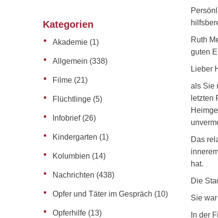
Persönl
hilfsbe
Kategorien
Ruth Me
Akademie
(1)
guten E
Allgemein
(338)
Lieber 
Filme
(21)
als Sie
letzten
Flüchtlinge
(5)
Heimgeh
Infobrief
(26)
unverme
Kindergarten
(1)
Das rel
innerem
Kolumbien
(14)
hat.
Nachrichten
(438)
Die Sta
Opfer und Täter im Gespräch
(10)
Sie war
Opferhilfe
(13)
In der 