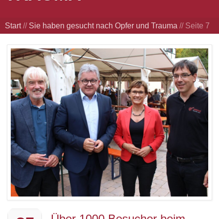
Start
//
Sie haben gesucht nach Opfer und Trauma
//
Seite 7
Über 1000 Besucher beim