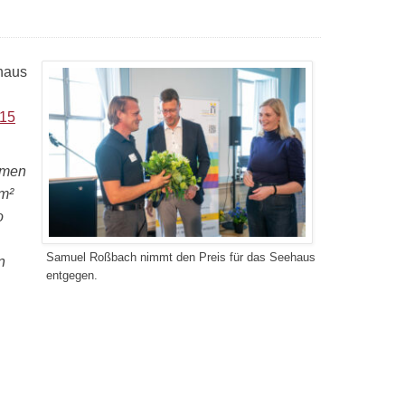
haus
15
mmen
m²
o
Samuel Roßbach nimmt den Preis für das Seehaus
n
entgegen.