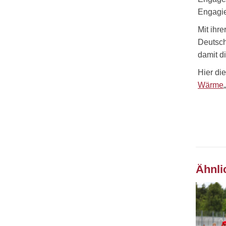
Engagie
Mit ihre
Deutsch
damit d
Hier di
Wärme
„
Ähnli