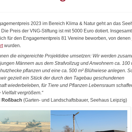
agementpreis 2023 im Bereich Klima & Natur geht an das See
 Die Preis der VNG-Stiftung ist mit 5000 Euro dotiert. Insgesamt
sich für den Engagementpreis 81 Vereine beworben, von denen
rt
wurden.
nnen die eingereichte Projektidee umsetzen: Wir werden zusa
 jungen Männern aus dem Strafvollzug und Anwohnern ca. 100 
hutzhecke pflanzen und eine ca. 500 m² Blühwiese anlegen. S
wir gezielt ein Stück der durch den Tagebau geschundenen
aft wiederbeleben, für Tiere und Pflanzen Lebensraum schaffe
 Vielfalt vergrößern.“
l Roßbach
(Garten- und Landschaftsbauer, Seehaus Leipzig)