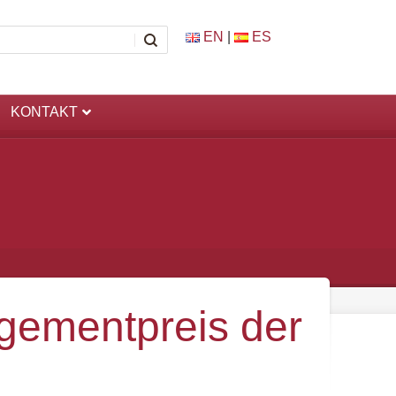
EN
|
ES
KONTAKT
gementpreis der