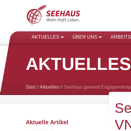
AKTUELLES
ÜBER UNS
ARBEIT
AKTUELLES
Start
//
Aktuelles
//
Seehaus gewinnt Engagementpre
Se
VN
Aktuelle Artikel