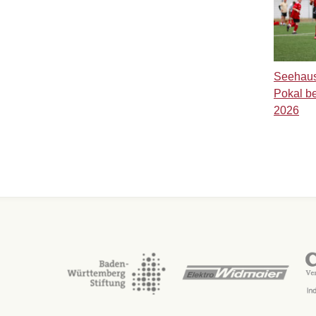
Seehaus
Pokal b
2026