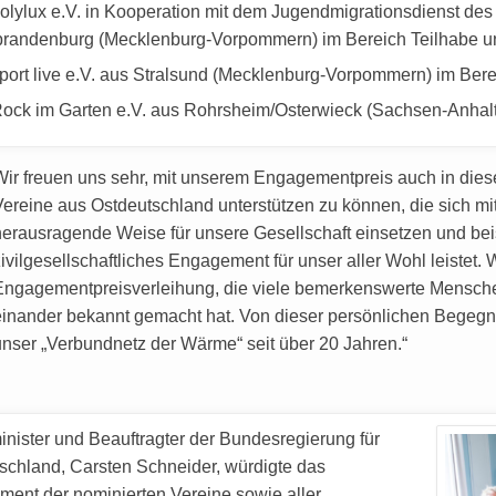
polylux e.V. in Kooperation mit dem Jugendmigrationsdienst d
randenburg (Mecklenburg-Vorpommern) im Bereich Teilhabe un
sport live e.V. aus Stralsund (Mecklenburg-Vorpommern) im Ber
Rock im Garten e.V. aus Rohrsheim/Osterwieck (Sachsen-Anhalt)
Wir freuen uns sehr, mit unserem Engagementpreis auch in diese
Vereine aus Ostdeutschland unterstützen zu können, die sich mit 
herausragende Weise für unsere Gesellschaft einsetzen und beisp
zivilgesellschaftliches Engagement für unser aller Wohl leistet.
Engagementpreisverleihung, die viele bemerkenswerte Mensc
einander bekannt gemacht hat. Von dieser persönlichen Begeg
unser „Verbundnetz der Wärme“ seit über 20 Jahren.“
inister und Beauftragter der Bundesregierung für
schland, Carsten Schneider, würdigte das
ent der nominierten Vereine sowie aller