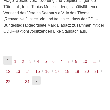
Frage, welche Verantwortung und Verpflichtungen der
Täter hat“, leitet Tobias Merckle, der geschäftsführende
Vorstand des Vereins Seehaus e.V. in das Thema
„Restorative Justice“ ein und freut sich, dass der CDU-
Bundestagsabgeordnete Marc Biadacz zusammen mit der
CDU-Fraktionsvorsitzenden Elke Staubach aus…
1
2
3
4
5
6
7
8
9
10
11
12
13
14
15
16
17
18
19
20
21
22
…
34