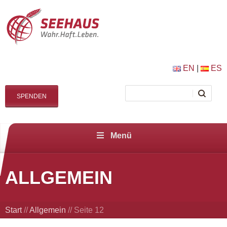
EN
|
ES
SPENDEN
Menü
ALLGEMEIN
Start
//
Allgemein
//
Seite 12